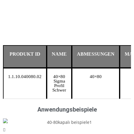
PRODUKT ID
NAME
ABMESSUNGEN
MA
1.1.10.040080.02
40×80
40×80
6
Sigma
Profil
Schwer
Anwendungsbeispiele