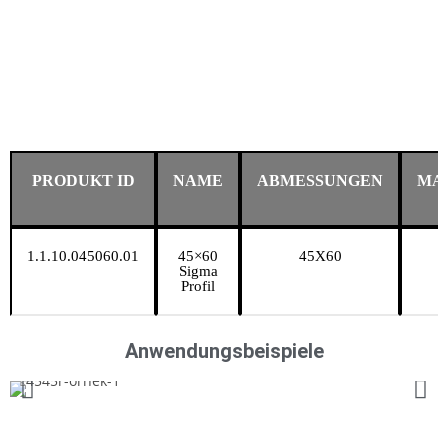
PRODUKT ID
NAME
ABMESSUNGEN
MA
1.1.10.045060.01
45×60
45X60
6
Sigma
Profil
Anwendungsbeispiele