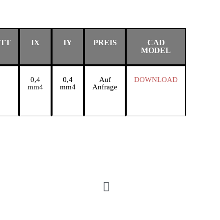
ITT
IX
IY
PREIS
CAD
MODEL
0,4
0,4
Auf
DOWNLOAD
mm4
mm4
Anfrage