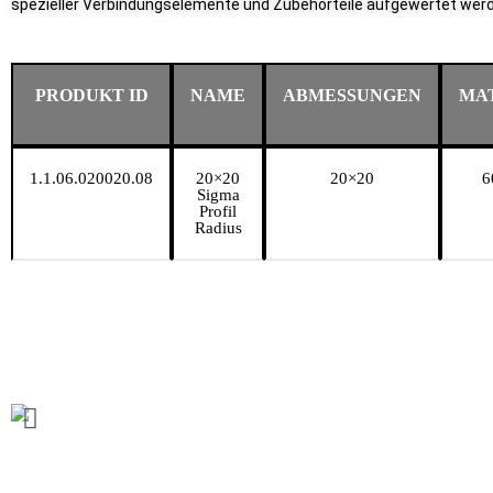
spezieller Verbindungselemente und Zubehörteile aufgewertet wer
PRODUKT ID
NAME
ABMESSUNGEN
MA
1.1.06.020020.08
20×20
20×20
6
Sigma
Profil
Radius