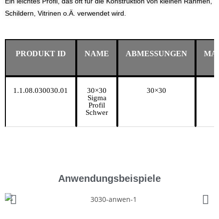
Ein leichtes Profil, das oft für die Konstruktion von kleinen Rahmen,
Schildern, Vitrinen o.Ä. verwendet wird.
PRODUKT ID
NAME
ABMESSUNGEN
MA
1.1.08.030030.01
30×30
30×30
6
Sigma
Profil
Schwer
Anwendungsbeispiele