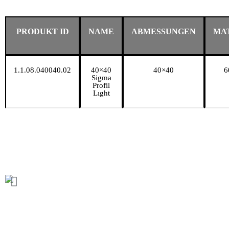
PRODUKT ID
NAME
ABMESSUNGEN
MA
1.1.08.040040.02
40×40
40×40
6
Sigma
Profil
Lıght