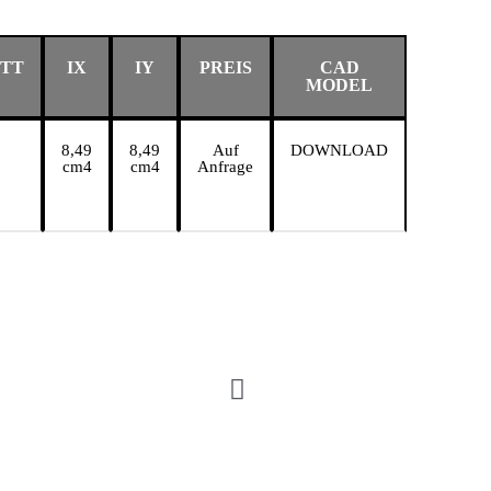
ITT
IX
IY
PREIS
CAD
MODEL
8,49
8,49
Auf
DOWNLOAD
cm4
cm4
Anfrage