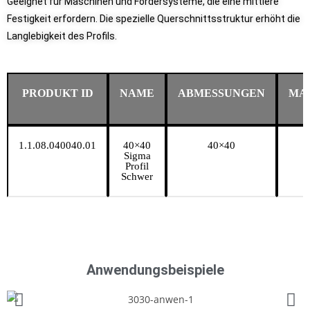
Geeignet für Maschinen und Fördersysteme, die eine mittlere
Festigkeit erfordern. Die spezielle Querschnittsstruktur erhöht die
Langlebigkeit des Profils.
PRODUKT ID
NAME
ABMESSUNGEN
MA
1.1.08.040040.01
40×40
40×40
6
Sigma
Profil
Schwer
Anwendungsbeispiele