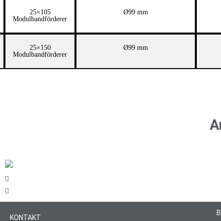
25×105
Ø99 mm
Modulbandförderer
25×150
Ø99 mm
Modulbandförderer
A
B
KONTAKT