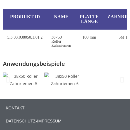
PRODUKT ID
NAME
PLATTE
ZAHNRI
LÄNGE
5.3.03.038050.1.01.2
38×50
100 mm
5M 16
Roller
Zahnriemen
Anwendungsbeispiele
KONTAKT
DATENSCHUTZ-IMPRESSUM