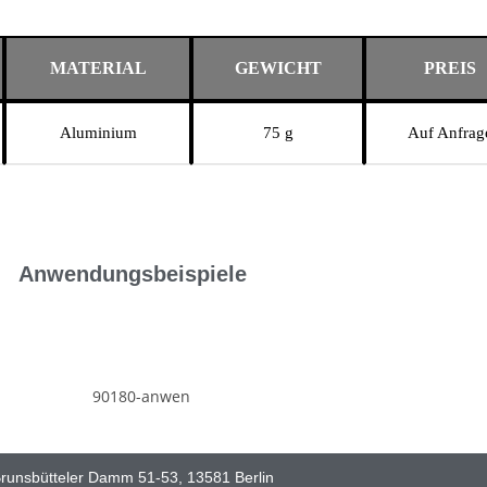
MATERIAL
GEWICHT
PREIS
Aluminium
75 g
Auf Anfrag
Anwendungsbeispiele
runsbütteler Damm 51-53, 13581 Berlin